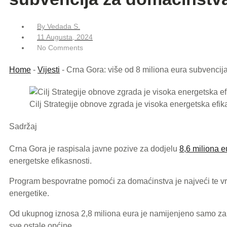
By
Vedada S.
11 Augusta, 2024
No Comments
Home
-
Vijesti
-
Crna Gora: više od 8 miliona eura subvencij
Cilj Strategije obnove zgrada je visoka energetska efi
Sadržaj
Crna Gora je raspisala javne pozive za dodjelu
8,6 miliona e
energetske efikasnosti.
Program bespovratne pomoći za domaćinstva je najveći te vrst
energetike.
Od ukupnog iznosa 2,8 miliona eura je namijenjeno samo z
sve ostale općine.