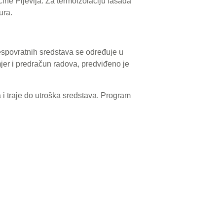
ćine Pljevlja. Za termoizolaciju fasada
ura.
bespovratnih sredstava se određuje u
er i predračun radova, predviđeno je
i traje do utroška sredstava. Program