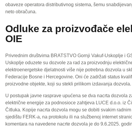
obaveze operatora distributivnog sistema, šemu snabdijevan
neto obračuna.
Odluke za proizvođače elek
OIE
Privrednim društvima BRATSTVO Gornji Vakuf-Uskoplje i 
Uskoplje oduzete su dozvole za rad za proizvodnju električne
elektroenergetske djelatnosti više nije potrebna dozvola u sk
Federacije Bosne i Hercegovine. Oni će zadržati status kval
proizvodne objekte, koji su stekli prilikom izdavanja dozvola.
U postupak javne rasprave upućena se dva nacrta dozvola za
električne energije za podnosioce zahtjeva LUCE d.o.o. iz Č
Čitluka. Kopije nacrta dozvola mogu se dobiti svakim radnim
sjedištu FERK-a, na protokolu ili na službenoj internet strani
komentara na navedene nacrte dozvola je do 9.6.2025. godin