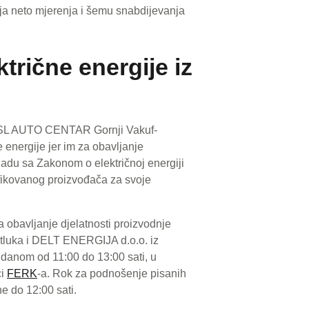
ja neto mjerenja i šemu snabdijevanja
trične energije iz
GSL AUTO CENTAR Gornji Vakuf-
 energije jer im za obavljanje
ladu sa Zakonom o električnoj energiji
ifikovanog proizvođača za svoje
 obavljanje djelatnosti proizvodnje
itluka i DELT ENERGIJA d.o.o. iz
 danom od 11:00 do 13:00 sati, u
ci
FERK
-a. Rok za podnošenje pisanih
e do 12:00 sati.