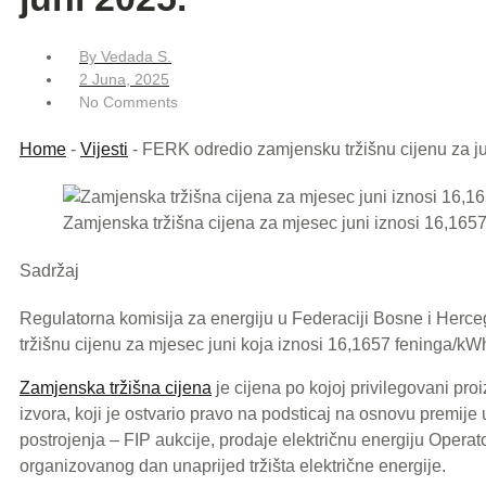
By
Vedada S.
2 Juna, 2025
No Comments
Home
-
Vijesti
-
FERK odredio zamjensku tržišnu cijenu za j
Zamjenska tržišna cijena za mjesec juni iznosi 16,165
Sadržaj
Regulatorna komisija za energiju u Federaciji Bosne i Her
tržišnu cijenu za mjesec juni koja iznosi 16,1657 feninga/kW
Zamjenska tržišna cijena
je cijena po kojoj privilegovani proi
izvora, koji je ostvario pravo na podsticaj na osnovu premij
postrojenja – FIP aukcije, prodaje električnu energiju Oper
organizovanog dan unaprijed tržišta električne energije.