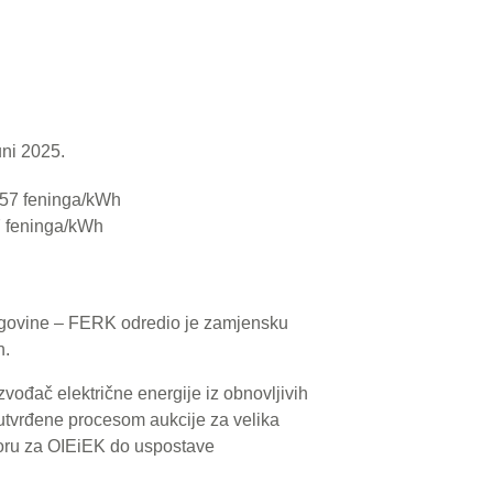
uni 2025.
7 feninga/kWh
cegovine – FERK odredio je zamjensku
h.
zvođač električne energije iz obnovljivih
e utvrđene procesom aukcije za velika
atoru za OIEiEK do uspostave