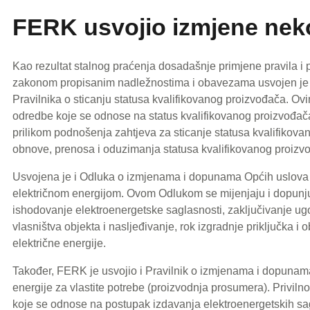
FERK usvojio izmjene neko
Kao rezultat stalnog praćenja dosadašnje primjene pravila i
zakonom propisanim nadležnostima i obavezama usvojen je
Pravilnika o sticanju statusa kvalifikovanog proizvođača. Ov
odredbe koje se odnose na status kvalifikovanog proizvođač
prilikom podnošenja zahtjeva za sticanje statusa kvalifikova
obnove, prenosa i oduzimanja statusa kvalifikovanog proizv
Usvojena je i Odluka o izmjenama i dopunama Općih uslova 
električnom energijom. Ovom Odlukom se mijenjaju i dopunj
ishodovanje elektroenergetske saglasnosti, zaključivanje ug
vlasništva objekta i nasljeđivanje, rok izgradnje priključka i
električne energije.
Također, FERK je usvojio i Pravilnik o izmjenama i dopunama 
energije za vlastite potrebe (proizvodnja prosumera). Privil
koje se odnose na postupak izdavanja elektroenergetskih sagl