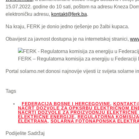
15.07.2022. godine do 10 sati, poštom na adresu Kneza Doma
elektroničku adresu,
kontakt@ferk.ba
.
Na kraju, FERK je donio jedno rješenje po žalbi kupaca.
Obavijest za javnost dostupna je na internetskoj stranici,
www
FERK – Regulatorna komisija za energiju u Federaciji
Portal solarno.net donosi najnovije vijesti iz svijeta solarne in
Tags
FEDERACIJA BOSNE I HERCEGOVINE
,
KONTAKT
NACRT DOZVOLE ZA OPKSRBU ELEKTRIČNOM EN
NACRTI DOZVOLE ZA PROIZVODNJU ELEKTRIČNE
ELEKTRIČNE ENERGIJE
,
REGULATORNA KOMISIJ
ELEKTRANA
,
SOLARNA FOTONAPONSKA ELEKTR
Podijelite Sadržaj