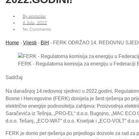
By
emtsolar
4 Jula, 2022
No Comments
Home
-
Vijesti
-
BiH
-
FERK ODRŽAO 14. REDOVNU SJEDN
FERK - Regulatorna komisija za energiju u Federaciji
Sadržaj
Na današnjoj 14.redovnoj sjednici u 2022.godini, Regulatorna
Bosne i Hercegovine (FERK) donijela je šest rješenja po pri
električne energije podnositelja zahtjeva: Proizvodnja elekt
Saračevića iz Tešnja, „PRO-EL“ d.o.o. Bugojno, „MAC ECO 
d.o.o. Tešanj, „ECO-WAT“ d.o.o. Kiseljak i „ECO-VOLT“ d.o.o.
FERK je donio pet rješenja po prijedlogu dozvole za rad za p