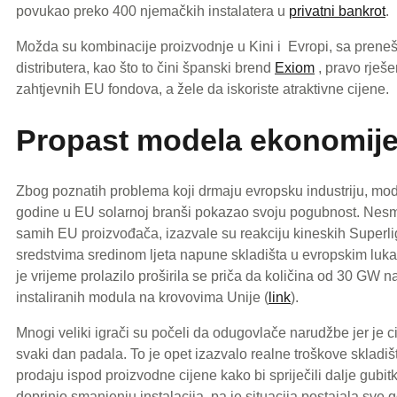
povukao preko 400 njemačkih instalatera u
privatni bankrot
.
Možda su kombinacije proizvodnje u Kini i Evropi, sa pren
distributera, kao što to čini španski brend
Exiom
, pravo rješe
zahtjevnih EU fondova, a žele da iskoriste atraktivne cijene.
Propast modela ekonomij
Zbog poznatih problema koji drmaju evropsku industriju, mo
godine u EU solarnoj branši pokazao svoju pogubnost. Nesmotre
samih EU proizvođača, izazvale su reakciju kineskih Superlig
sredstvima sredinom ljeta napune skladišta u evropskim luk
je vrijeme prolazilo proširila se priča da količina od 30 GW
instaliranih modula na krovovima Unije (
link
).
Mnogi veliki igrači su počeli da odugovlače narudžbe jer je c
svaki dan padala. To je opet izazvalo realne troškove skladi
prodaju ispod proizvodne cijene kako bi spriječili dalje gubitk
doprinio smanjenju instalacija, pa je situacija postajala sve 