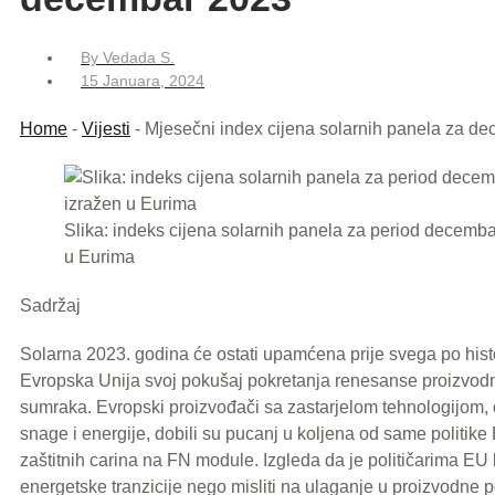
By
Vedada S.
15 Januara, 2024
Home
-
Vijesti
-
Mjesečni index cijena solarnih panela za d
Slika: indeks cijena solarnih panela za period decemb
u Eurima
Sadržaj
Solarna 2023. godina će ostati upamćena prije svega po hist
Evropska Unija svoj pokušaj pokretanja renesanse proizvo
sumraka. Evropski proizvođači sa zastarjelom tehnologijom,
snage i energije, dobili su pucanj u koljena od same politike 
zaštitnih carina na FN module. Izgleda da je političarima EU b
energetske tranzicije nego misliti na ulaganje u proizvodne 