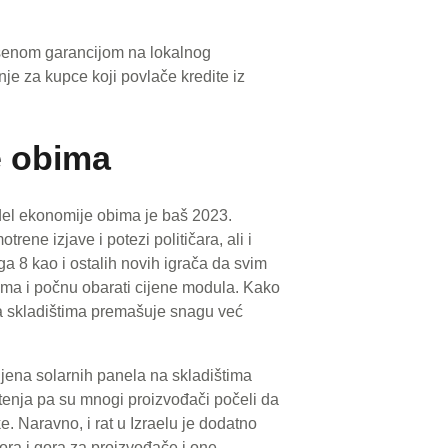
ešenom garancijom na lokalnog
nje za kupce koji povlače kredite iz
e obima
del ekonomije obima je baš 2023.
ne izjave i potezi političara, ali i
a 8 kao i ostalih novih igrača da svim
ama i počnu obarati cijene modula. Kako
 na skladištima premašuje snagu već
ijena solarnih panela na skladištima
štenja pa su mnogi proizvođači počeli da
e. Naravno, i rat u Izraelu je dodatno
gora i gora za proizvođače i one