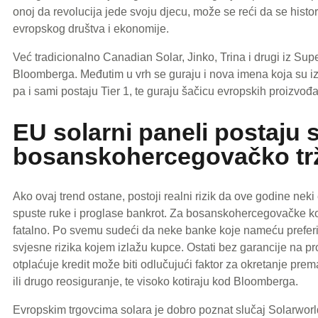
onoj da revolucija jede svoju djecu, može se reći da se histor
evropskog društva i ekonomije.
Već tradicionalno Canadian Solar, Jinko, Trina i drugi iz Su
Bloomberga. Međutim u vrh se guraju i nova imena koja su iz
pa i sami postaju Tier 1, te guraju šačicu evropskih proizvođa
EU solarni paneli postaju s
bosanskohercegovačko trž
Ako ovaj trend ostane, postoji realni rizik da ove godine nek
spuste ruke i proglase bankrot. Za bosanskohercegovačke kor
fatalno. Po svemu sudeći da neke banke koje nameću preferi
svjesne rizika kojem izlažu kupce. Ostati bez garancije na p
otplaćuje kredit može biti odlučujući faktor za okretanje pr
ili drugo reosiguranje, te visoko kotiraju kod Bloomberga.
Evropskim trgovcima solara je dobro poznat slučaj Solarwo