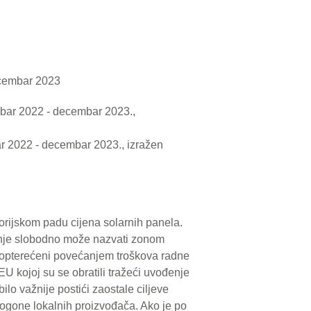
ecembar 2023
ar 2022 - decembar 2023., izražen
orijskom padu cijena solarnih panela.
dnje slobodno može nazvati zonom
 opterećeni povećanjem troškova radne
EU kojoj su se obratili tražeći uvođenje
ilo važnije postići zaostale ciljeve
pogone lokalnih proizvođača. Ako je po