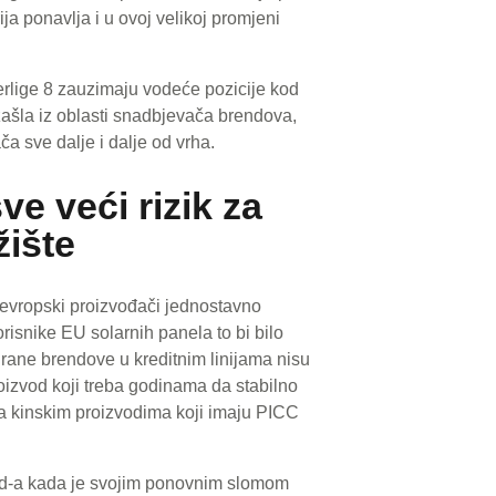
ija ponavlja i u ovoj velikoj promjeni
perlige 8 zauzimaju vodeće pozicije kod
ašla iz oblasti snadbjevača brendova,
ča sve dalje i dalje od vrha.
ve veći rizik za
ište
i evropski proizvođači jednostavno
isnike EU solarnih panela to bi bilo
rane brendove u kreditnim linijama nisu
roizvod koji treba godinama da stabilno
ema kinskim proizvodima koji imaju PICC
rld-a kada je svojim ponovnim slomom