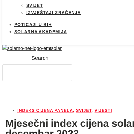
SVIJET
IZVJEŠTAJI ZRAČENJA
POTICAJI U BIH
SOLARNA AKADEMIJA
Search
INDEKS CIJENA PANELA
,
SVIJET
,
VIJESTI
Mjesečni index cijena sola
decembar 2023