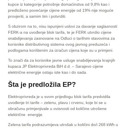
kupce iz kategorije potrošnje domaćinstva od 9,8% kao i
predloženo povećanje cijene energije od 19% nije moguće
provjeriti, a samim tim i potvrditi.
S obzirom na to, nisu ispunjeni uslovi za davanje saglasnosti
FERK-a na uvođenje blok tarifa, te je FERK utvrdio cijene
snabdijevanja zasnovane na Odluci o tarifnim stavovima za
korisnike distributivnog sistema ovog javnog preduzeća i
podlogama korištenim za izračun cijena koje su u primjeni.
To znači da za korisnike javne usluge snabdijevanja krajnjih
kupaca JP Elektroprivreda BiH d.d. – Sarajevo cijene
električne energije ostaju iste kao i do sada.
Šta je predložila EP?
Elektroprivreda je u svom prijedlogu blok tarifa predvidila
uvođenje tri tarife – zelenu, plavu i crvenu, koje bi se u
obračunu primjenjivale u ovisnosti od količine utrošene
električne energije.
Zelena tarifa podrazumijeva utrošak u količini do/i 268 kWh u