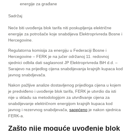
energije za građane
Sadržaj
Neće biti uvođenja blok tarifa niti poskupljenja električne
energije za potrošače koje snabdijeva Elektroprivreda Bosne i
Hercegovine.
Regulatorna komisija za energiju u Federaciji Bosne i
Hercegovine – FERK je na jučer održanoj 11. redovnoj
sjednici odbila dati saglasnost JP Elektroprivreda BiH d.d. –
Sarajevo na prijedlog cijena snabdijevanja krajnjih kupaca kod
javnog snabdjevača.
Nakon pažljive analize dostavljenog prijedloga cijena u kojem
je predviđeno i uvođenje blok tarifa, FERK je utvrdio da isti
nije u skladu sa metodologijom za utvrđivanje cijena za
snabdijevanje električnom energijom krajnjih kupaca kod
javnog i rezervnog snabdjevača,
saopćeno
je nakon sjednica
FERK-a.
Zašto nije moguće uvođenje blok