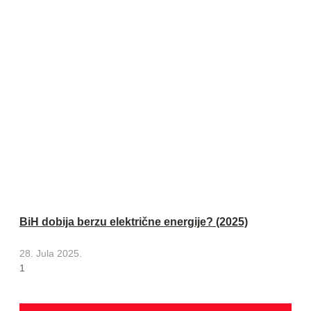
BiH dobija berzu električne energije? (2025)
28. Jula 2025.