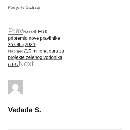
Podijelite Sadržaj
Prev
FERK
Nazad
pripremio nove pravilnike
za OIE (2024)
720 miliona eura za
Naprijed
projekte zelenog vodonika
Next
u EU
Vedada S.