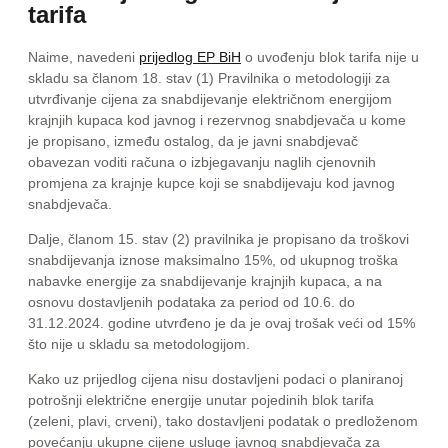
tarifa
Naime, navedeni
prijedlog EP BiH
o uvođenju blok tarifa nije u
skladu sa članom 18. stav (1) Pravilnika o metodologiji za
utvrđivanje cijena za snabdijevanje električnom energijom
krajnjih kupaca kod javnog i rezervnog snabdjevača u kome
je propisano, između ostalog, da je javni snabdjevač
obavezan voditi računa o izbjegavanju naglih cjenovnih
promjena za krajnje kupce koji se snabdijevaju kod javnog
snabdjevača.
Dalje, članom 15. stav (2) pravilnika je propisano da troškovi
snabdijevanja iznose maksimalno 15%, od ukupnog troška
nabavke energije za snabdijevanje krajnjih kupaca, a na
osnovu dostavljenih podataka za period od 10.6. do
31.12.2024. godine utvrđeno je da je ovaj trošak veći od 15%
što nije u skladu sa metodologijom.
Kako uz prijedlog cijena nisu dostavljeni podaci o planiranoj
potrošnji električne energije unutar pojedinih blok tarifa
(zeleni, plavi, crveni), tako dostavljeni podatak o predloženom
povećanju ukupne cijene usluge javnog snabdjevača za