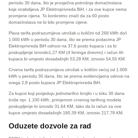
periodu 30 dana, što je prosječna potrošnja domaćinstava
koje snabdijeva JP Elektroprivreda BiH, i za ove kupce nema
promjene cijena. To konkretno znači da za 60 posto
domaćinstava ne bi bilo promjene cijene.
Plava tarifa podrazumijeva utrošak u količini od 268 kWh do/i
1.000 kWh u periodu 30 dana, što se prema podacima JP
Elektroprivreda BiH odnosi na 37,6 posto kupaca i za bi
poskupljenje iznosilo1,27 KM (4 feninga dnevno) i račun tih
kupaca bi umjesto dosadašnjih 53,28 KM, iznosio 54,55 KM.
Crvena tarifa podrazumijeva utrošak u količini većoj od 1.000
kWh u periodu 30 dana, što se prema evidencijama odnosi na
svega 2,8 posto kupaca JP Elektroprivreda BiH.
Za kupce koji posjeduju jednotarifno brojilo i u toku 30 dana
troše npr. 1.100 kWh, primjenom crvenog tarifnog modela
poskupljenje bi iznosilo 31,64 KM, tako da bi račun za ove
kupce umjesto dosadašnjih 180,39 KM, iznosio 217,78 KM.
Oduzete dozvole za rad