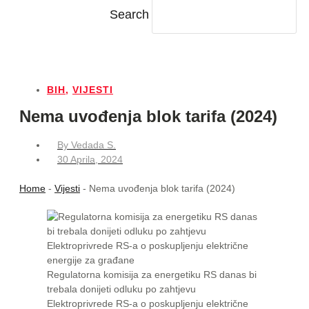
Search
BIH
,
VIJESTI
Nema uvođenja blok tarifa (2024)
By
Vedada S.
30 Aprila, 2024
Home
-
Vijesti
-
Nema uvođenja blok tarifa (2024)
Regulatorna komisija za energetiku RS danas bi
trebala donijeti odluku po zahtjevu
Elektroprivrede RS-a o poskupljenju električne