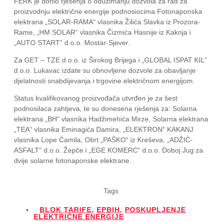
FERK je donio rješenja o oduzimanju dozvola za rad za
proizvodnju električne energije podnosiocima Fotonaponska
elektrana „SOLAR-RAMA“ vlasnika Žilića Slavka iz Prozora-
Rame, „HM SOLAR“ vlasnika Čizmića Hasnije iz Kaknja i
„AUTO START“ d.o.o. Mostar-Sjever.
Za GET – TZE d.o.o. iz Širokog Brijega i „GLOBAL ISPAT KIL“
d.o.o. Lukavac izdate su obnovljene dozvole za obavljanje
djelatnosti snabdijevanja i trgovine električnom energijom.
Status kvalifikovanog proizvođača utvrđen je za šest
podnosilaca zahtjeva, te su donesena rješenja za: Solarna
elektrana „BH“ vlasnika Hadžimehića Mirze, Solarna elektrana
„TEA“ vlasnika Eminagića Damira, „ELEKTRON“ KAKANJ
vlasnika Lope Ćamila, Obrt „PAŠKO“ iz Kreševa, „ADŽIĆ-
ASFALT“ d.o.o. Žepče i „EGE KOMERC“ d.o.o. Doboj Jug za
dvije solarne fotonaponske elektrane.
Tags
BLOK TARIFE
,
EPBIH
,
POSKUPLJENJE
ELEKTRIČNE ENERGIJE