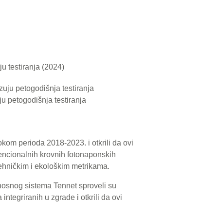
u testiranja (2024)
u petogodišnja testiranja
okom perioda 2018-2023. i otkrili da ovi
encionalnih krovnih fotonaponskih
tehničkim i ekološkim metrikama.
enosnog sistema Tennet sproveli su
ntegriranih u zgrade i otkrili da ovi