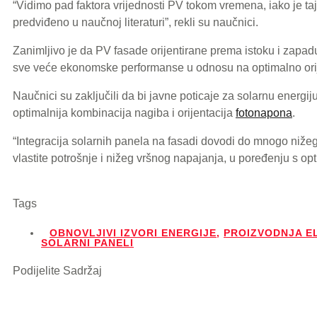
“Vidimo pad faktora vrijednosti PV tokom vremena, iako je t
predviđeno u naučnoj literaturi”, rekli su naučnici.
Zanimljivo je da PV fasade orijentirane prema istoku i zapad
sve veće ekonomske performanse u odnosu na optimalno ori
Naučnici su zaključili da bi javne poticaje za solarnu energiju
optimalnija kombinacija nagiba i orijentacija
fotonapona
.
“Integracija solarnih panela na fasadi dovodi do mnogo niže
vlastite potrošnje i nižeg vršnog napajanja, u poređenju s op
Tags
OBNOVLJIVI IZVORI ENERGIJE
,
PROIZVODNJA E
SOLARNI PANELI
Podijelite Sadržaj