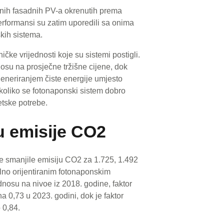
jenih fasadnih PV-a okrenutih prema
erformansi su zatim uporedili sa onima
kih sistema.
ke vrijednosti koje su sistemi postigli.
osu na prosječne tržišne cijene, dok
generiranjem čiste energije umjesto
o koliko se fotonaponski sistem dobro
etske potrebe.
u emisije CO2
e smanjile emisiju CO2 za 1.725, 1.492
lno orijentiranim fotonaponskim
osu na nivoe iz 2018. godine, faktor
a 0,73 u 2023. godini, dok je faktor
 0,84.