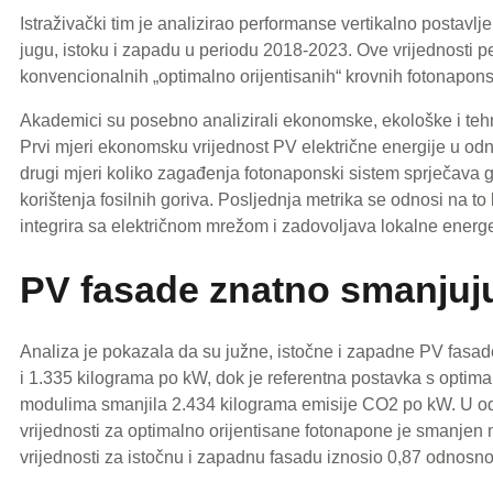
Istraživački tim je analizirao performanse vertikalno postavl
jugu, istoku i zapadu u periodu 2018-2023. Ove vrijednosti p
konvencionalnih „optimalno orijentisanih“ krovnih fotonapons
Akademici su posebno analizirali ekonomske, ekološke i tehnič
Prvi mjeri ekonomsku vrijednost PV električne energije u odn
drugi mjeri koliko zagađenja fotonaponski sistem sprječava 
korištenja fosilnih goriva. Posljednja metrika se odnosi na t
integrira sa električnom mrežom i zadovoljava lokalne energ
PV fasade znatno smanjuj
Analiza je pokazala da su južne, istočne i zapadne PV fasad
i 1.335 kilograma po kW, dok je referentna postavka s optima
modulima smanjila 2.434 kilograma emisije CO2 po kW. U odn
vrijednosti za optimalno orijentisane fotonapone je smanjen n
vrijednosti za istočnu i zapadnu fasadu iznosio 0,87 odnosno