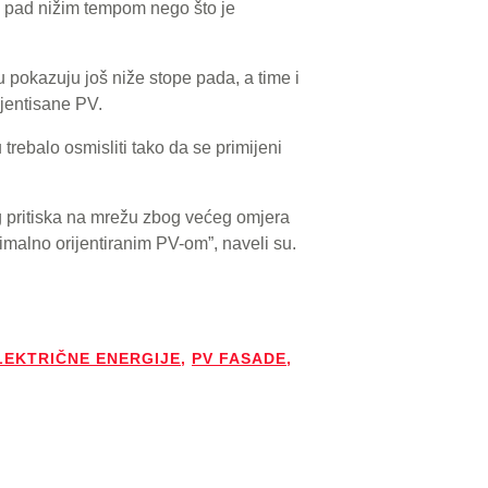
aj pad nižim tempom nego što je
u pokazuju još niže stope pada, a time i
jentisane PV.
 trebalo osmisliti tako da se primijeni
g pritiska na mrežu zbog većeg omjera
timalno orijentiranim PV-om”, naveli su.
LEKTRIČNE ENERGIJE
,
PV FASADE
,