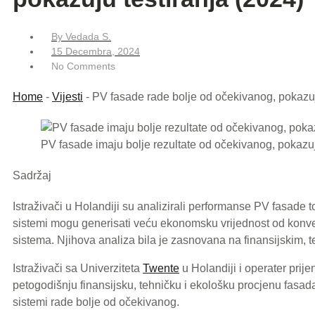
By
Vedada S.
15 Decembra, 2024
No Comments
Home
-
Vijesti
-
PV fasade rade bolje od očekivanog, pokazuj
PV fasade imaju bolje rezultate od očekivanog, pokazuj
Sadržaj
Istraživači u Holandiji su analizirali performanse PV fasade t
sistemi mogu generisati veću ekonomsku vrijednost od konv
sistema. Njihova analiza bila je zasnovana na finansijskim, 
Istraživači sa Univerziteta
Twente
u Holandiji i operater prij
petogodišnju finansijsku, tehničku i ekološku procjenu fasada i
sistemi rade bolje od očekivanog.