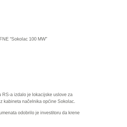
za FNE “Sokolac 100 MW”
u RS-a izdalo je lokacijske uslove za
iz kabineta načelnika općine Sokolac.
umenata odobrilo je investitoru da krene