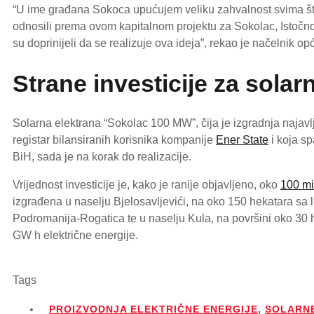
“U ime građana Sokoca upućujem veliku zahvalnost svima što
odnosili prema ovom kapitalnom projektu za Sokolac, Istočno
su doprinijeli da se realizuje ova ideja”, rekao je načelnik op
Strane investicije za solar
Solarna elektrana “Sokolac 100 MW”, čija je izgradnja najavl
registar bilansiranih korisnika kompanije
Ener State
i koja s
BiH, sada je na korak do realizacije.
Vrijednost investicije je, kako je ranije objavljeno, oko
100 mi
izgrađena u naselju Bjelosavljevići, na oko 150 hekatara sa 
Podromanija-Rogatica te u naselju Kula, na površini oko 30 h
GW h električne energije.
Tags
PROIZVODNJA ELEKTRIČNE ENERGIJE
,
SOLARN