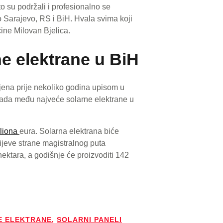
 su podržali i profesionalno se
 Sarajevo, RS i BiH. Hvala svima koji
ćine Milovan Bjelica.
ne elektrane u BiH
jena prije nekoliko godina upisom u
pada među najveće solarne elektrane u
liona
eura. Solarna elektrana biće
lijeve strane magistralnog puta
ektara, a godišnje će proizvoditi 142
E ELEKTRANE
,
SOLARNI PANELI