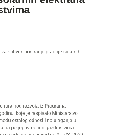
stvima
a za subvencioniranje gradnje solarnih
u ruralnog razvoja iz Programa
godinu, koje je raspisalo Ministarstvo
među ostalog odnosi i na ulaganja u
ora na poljoprivrednim gazdinstvima.
nja se odnose na period od 01. 08. 2022.