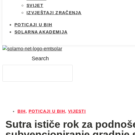
SVIJET
IZVJEŠTAJI ZRAČENJA
POTICAJI U BIH
SOLARNA AKADEMIJA
Search
BIH
,
POTICAJI U BIH
,
VIJESTI
Sutra ističe rok za podnoš
subvencioniranje gradnje s