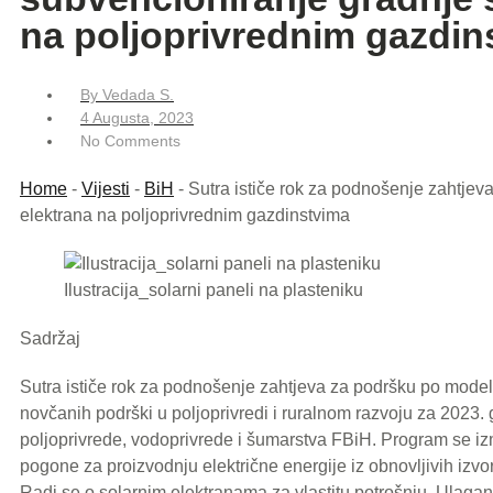
na poljoprivrednim gazdin
By
Vedada S.
4 Augusta, 2023
No Comments
Home
-
Vijesti
-
BiH
-
Sutra ističe rok za podnošenje zahtjev
elektrana na poljoprivrednim gazdinstvima
Ilustracija_solarni paneli na plasteniku
Sadržaj
Sutra ističe rok za podnošenje zahtjeva za podršku po model
novčanih podrški u poljoprivredi i ruralnom razvoju za 2023. 
poljoprivrede, vodoprivrede i šumarstva FBiH. Program se iz
pogone za proizvodnju električne energije iz obnovljivih izv
Radi se o solarnim elektranama za vlastitu potrošnju. Ulaga