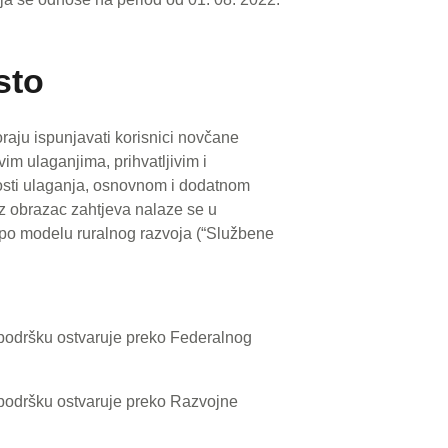
sto
raju ispunjavati korisnici novčane
im ulaganjima, prihvatljivim i
nosti ulaganja, osnovnom i dodatnom
uz obrazac zahtjeva nalaze se u
 po modelu ruralnog razvoja (“Službene
a podršku ostvaruje preko Federalnog
a podršku ostvaruje preko Razvojne