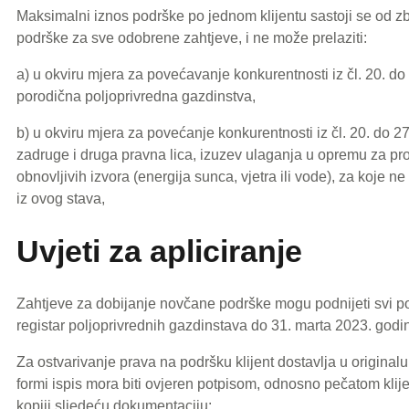
Maksimalni iznos podrške po jednom klijentu sastoji se od z
podrške za sve odobrene zahtjeve, i ne može prelaziti:
a) u okviru mjera za povećavanje konkurentnosti iz čl. 20. d
porodična poljoprivredna gazdinstva,
b) u okviru mjera za povećanje konkurentnosti iz čl. 20. do 2
zadruge i druga pravna lica, izuzev ulaganja u opremu za pro
obnovljivih izvora (energija sunca, vjetra ili vode), za koje n
iz ovog stava,
Uvjeti za apliciranje
Zahtjeve za dobijanje novčane podrške mogu podnijeti svi po
registar poljoprivrednih gazdinstava do 31. marta 2023. godi
Za ostvarivanje prava na podršku klijent dostavlja u original
formi ispis mora biti ovjeren potpisom, odnosno pečatom klijen
kopiji sljedeću dokumentaciju: